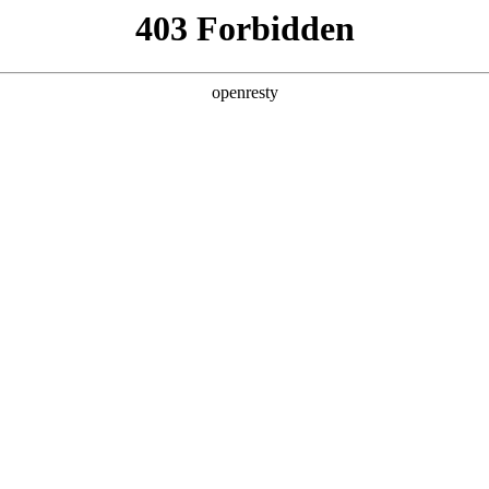
ss
Products
About Us
Investor Rela
y Solutions
>
Industrial Internet
>
Smart Factory Solution
新日 @ 北京建筑设计院
EN
Global
筑遇见科技赋能，会碰撞